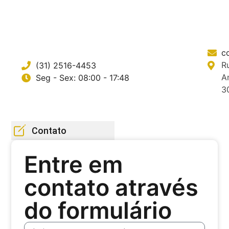
c
R
(31) 2516-4453
A
Seg - Sex: 08:00 - 17:48
3
Contato
Entre em
contato através
do formulário