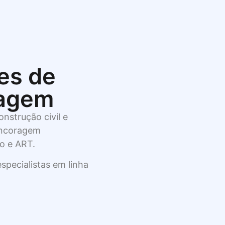
tes de
ragem
nstrução civil e
 ancoragem
to e ART.
especialistas em linha