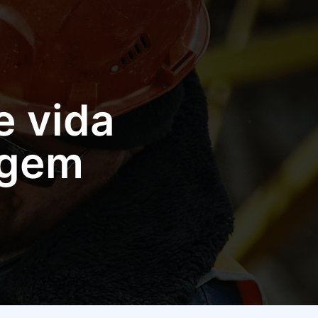
e vida
agem