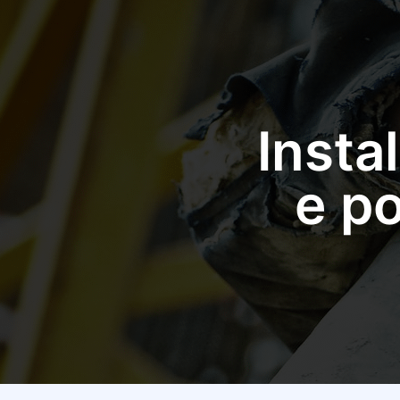
Insta
e p